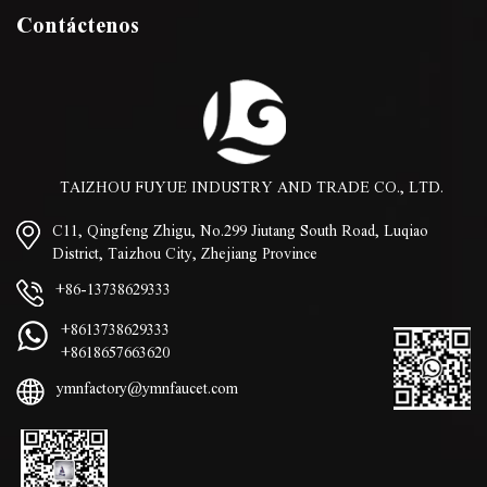
Contáctenos
TAIZHOU FUYUE INDUSTRY AND TRADE CO., LTD.
C11, Qingfeng Zhigu, No.299 Jiutang South Road, Luqiao
District, Taizhou City, Zhejiang Province
+86-13738629333
+8613738629333
+8618657663620
ymnfactory@ymnfaucet.com