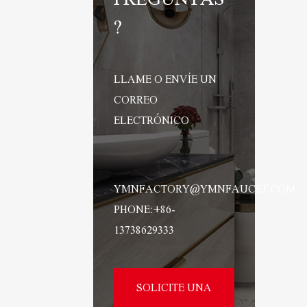
?
LLAME O ENVÍE UN
CORREO
ELECTRÓNICO
YMNFACTORY@YMNFAUCET.COM
PHONE:+86-
13738629333
SOLICITE UNA