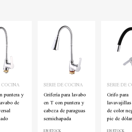
E COCINA
SERIE DE COCINA
SERIE DE 
n puntera y
Grifería para lavabo
Grifo para
lavabo de
en T con puntera y
lavavajillas
ersal
cabeza de paraguas
de color ne
pado
semichapada
pie de dólar
EN STOCK
EN STOCK