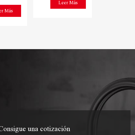
Leer Más
Leer
er Más
Consigue una cotización