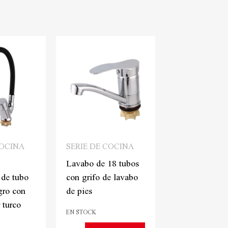
COCINA
SERIE DE COCINA
SERIE DE CO
Lavabo de 18 tubos
T con puntera
 de tubo
con grifo de lavabo
de lavabo veg
gro con
de pies
negro de siete
 turco
EN STOCK
EN STOCK