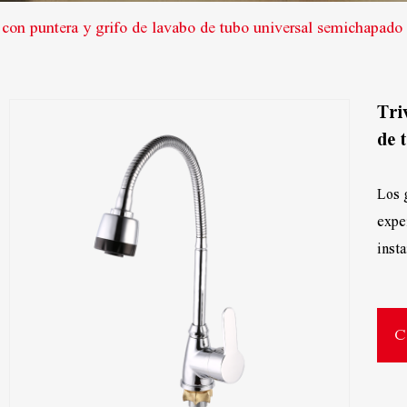
 con puntera y grifo de lavabo de tubo universal semichapado
Tri
de 
Los 
exper
insta
C