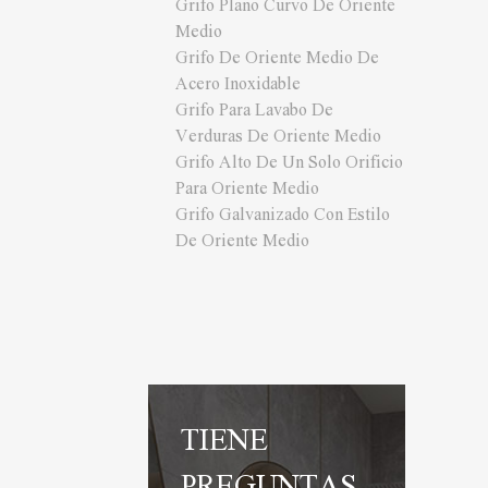
Grifo Plano Curvo De Oriente
Medio
Grifo De Oriente Medio De
Acero Inoxidable
Grifo Para Lavabo De
Verduras De Oriente Medio
Grifo Alto De Un Solo Orificio
Para Oriente Medio
Grifo Galvanizado Con Estilo
De Oriente Medio
TIENE
PREGUNTAS