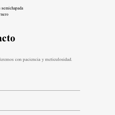
as semichapada
rnero
acto
nderemos con paciencia y meticulosidad.