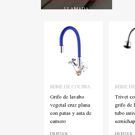
LLAMADA
 DE COCINA
SERIE DE COCINA
SERIE D
e receta asta
Grifo de lavabo
Trivet co
nero cuadrado
vegetal cruz plana
grifo de 
bo universal de
con patas y asta de
tubo univ
s con pies
carnero
semicha
para verdulero
EN STOCK
EN STOCK