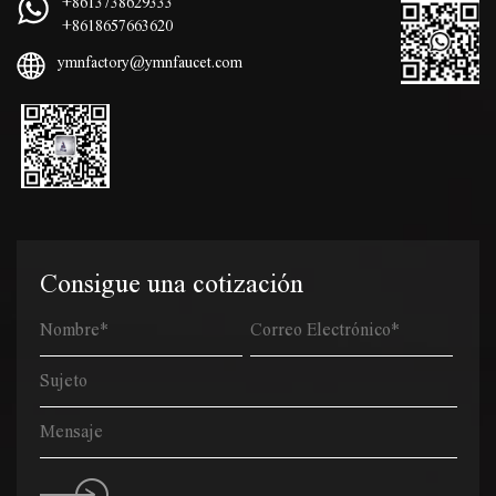
+8613738629333
+8618657663620
ymnfactory@ymnfaucet.com
Consigue una cotización