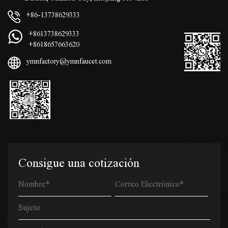
+86-13738629333
+8613738629333
+8618657663620
ymnfactory@ymnfaucet.com
Consigue una cotización