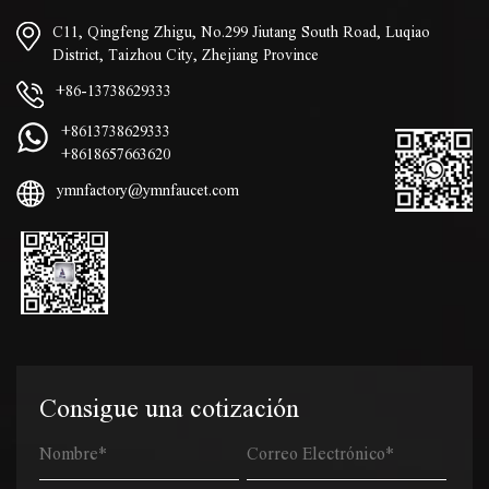
C11, Qingfeng Zhigu, No.299 Jiutang South Road, Luqiao
District, Taizhou City, Zhejiang Province
+86-13738629333
+8613738629333
+8618657663620
ymnfactory@ymnfaucet.com
Consigue una cotización